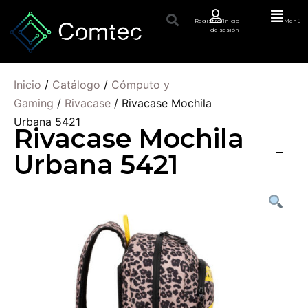
Registro/Inicio
Menú
de sesión
Inicio
/
Catálogo
/
Cómputo y
Gaming
/
Rivacase
/ Rivacase Mochila
Urbana 5421
Rivacase Mochila
Urbana 5421