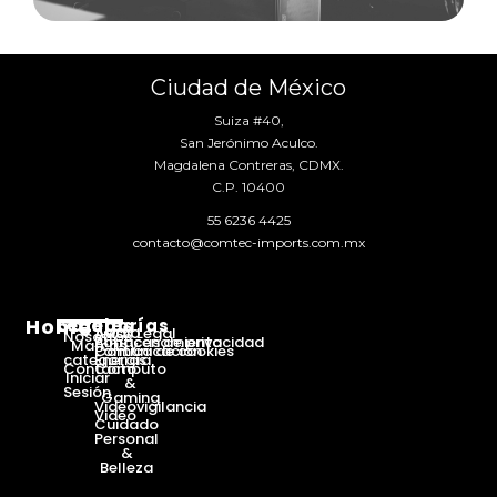
Ciudad de México
Suiza #40,
San Jerónimo Aculco.
Magdalena Contreras, CDMX.
C.P. 10400
55 6236 4425
contacto@comtec-imports.com.mx
Home
Categorías
Legales
Audio
Aviso Legal
Nosotros
Almacenamiento
Políticas de privacidad
Marcas y
Comunicación
Política de cookies
categorías
Energía
Contacto
Cómputo
Iniciar
&
Sesión
Gaming
Videovigilancia
Video
Cuidado
Personal
&
Belleza