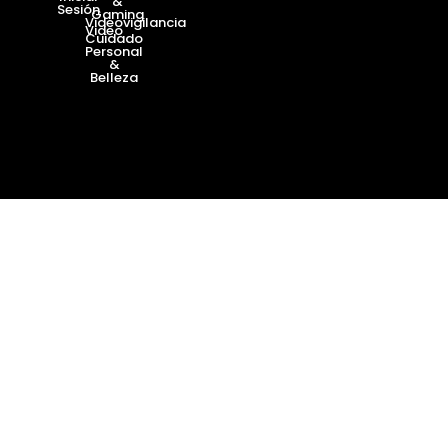
&
Sesión
Gaming
Videovigilancia
Video
Cuidado
Personal
&
Belleza