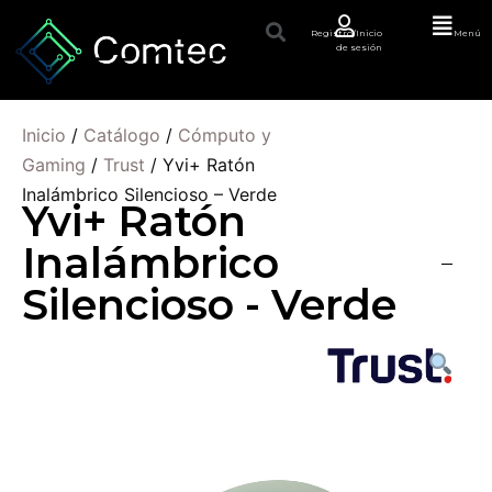
Registro/Inicio
Menú
de sesión
Inicio
/
Catálogo
/
Cómputo y
Gaming
/
Trust
/ Yvi+ Ratón
Inalámbrico Silencioso – Verde
Yvi+ Ratón
Inalámbrico
Silencioso - Verde