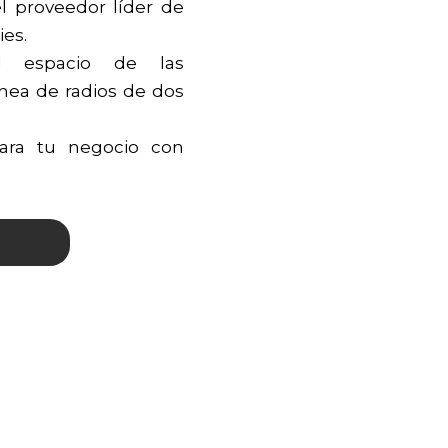
l proveedor líder de
ies.
l espacio de las
nea de radios de dos
para tu negocio con