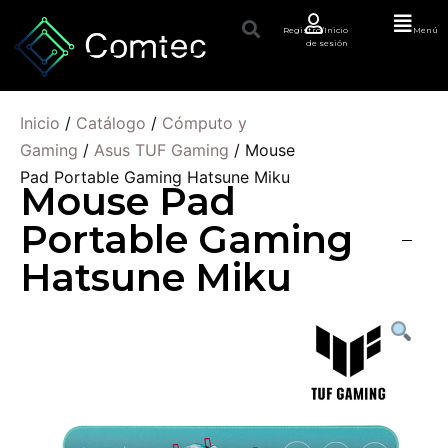
Registro/Inicio
Menú
de sesión
Inicio
/
Catálogo
/
Cómputo y
Gaming
/
Asus TUF Gaming
/ Mouse
Pad Portable Gaming Hatsune Miku
Mouse Pad
Portable Gaming
Hatsune Miku