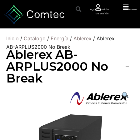
Registro/Inicio
Menú
de sesión
Inicio
/
Catálogo
/
Energía
/
Ablerex
/ Ablerex
AB-ARPLUS2000 No Break
Ablerex AB-
ARPLUS2000 No
Break