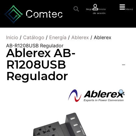
Registro/Inicio
Menú
de sesión
Inicio
/
Catálogo
/
Energía
/
Ablerex
/ Ablerex
AB-R1208USB Regulador
Ablerex AB-
R1208USB
Regulador