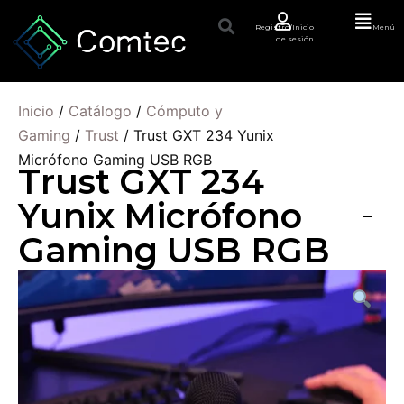
Registro/Inicio
Menú
de sesión
Inicio
/
Catálogo
/
Cómputo y
Gaming
/
Trust
/ Trust GXT 234 Yunix
Micrófono Gaming USB RGB
Trust GXT 234
Yunix Micrófono
Gaming USB RGB