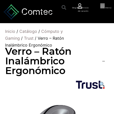
Registro/Inicio
Menú
de sesión
Inicio
/
Catálogo
/
Cómputo y
Gaming
/
Trust
/ Verro – Ratón
Inalámbrico Ergonómico
Verro – Ratón
Inalámbrico
Ergonómico