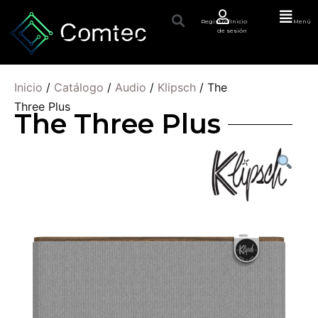
Registro/Inicio
Menú
de sesión
Inicio
/
Catálogo
/
Audio
/
Klipsch
/ The
Three Plus
The Three Plus