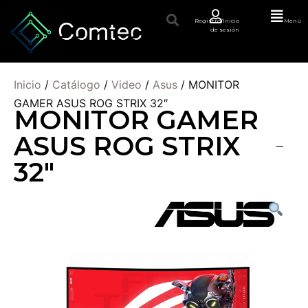
Registro/Inicio
Menú
de sesión
Inicio
/
Catálogo
/
Video
/
Asus
/ MONITOR
GAMER ASUS ROG STRIX 32″
MONITOR GAMER
ASUS ROG STRIX
32"