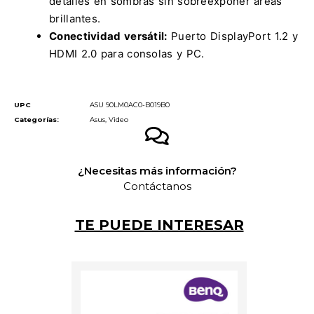
detalles en sombras sin sobreexponer áreas
brillantes.
Conectividad versátil:
Puerto DisplayPort 1.2 y
HDMI 2.0 para consolas y PC.
UPC
ASU 90LM0AC0-B019B0
Categorías:
Asus
,
Video
¿Necesitas más información?
Contáctanos
TE PUEDE INTERESAR