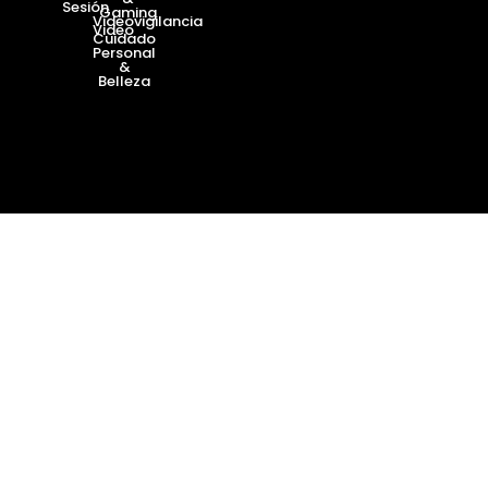
Sesión
Gaming
Videovigilancia
Video
Cuidado
Personal
&
Belleza