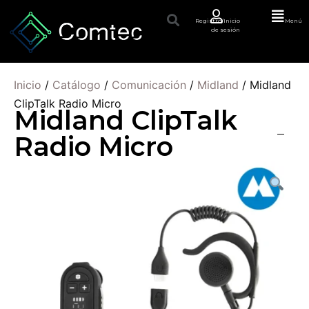
Registro/Inicio
Menú
de sesión
Inicio
/
Catálogo
/
Comunicación
/
Midland
/ Midland
ClipTalk Radio Micro
Midland ClipTalk
Radio Micro