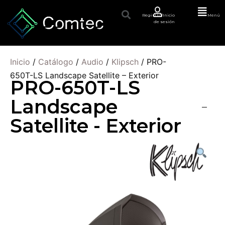
Registro/Inicio
Menú
de sesión
Inicio
/
Catálogo
/
Audio
/
Klipsch
/ PRO-
650T-LS Landscape Satellite – Exterior
PRO-650T-LS
Landscape
Satellite - Exterior