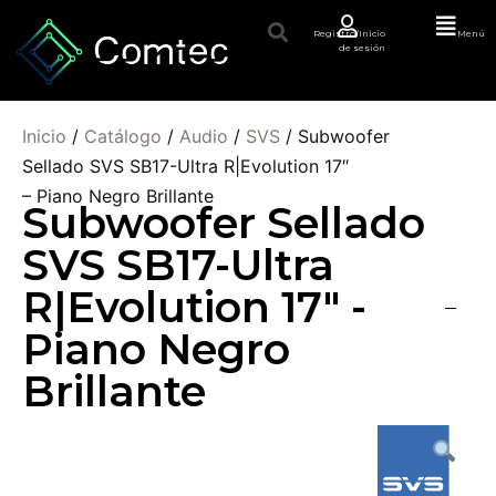
Registro/Inicio
Menú
de sesión
Inicio
/
Catálogo
/
Audio
/
SVS
/ Subwoofer
Sellado SVS SB17-Ultra R|Evolution 17″
– Piano Negro Brillante
Subwoofer Sellado
SVS SB17-Ultra
R|Evolution 17" -
Piano Negro
Brillante