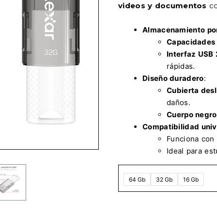
videos y documentos
co
Almacenamiento por
Capacidades 
Interfaz USB 
rápidas.
Diseño duradero
:
Cubierta desl
daños.
Cuerpo negro
Compatibilidad univ
Funciona con
Ideal para est
64 Gb
32 Gb
16 Gb