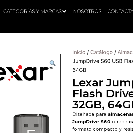
CATEGORÍAS Y MARCAS
NOSOTROS
CONTÁCT
Inicio
/
Catálogo
/
Almac
JumpDrive S60 USB Flas
64GB
Lexar Jum
Flash Drive
32GB, 64G
Diseñada para
almacenam
JumpDrive S60
ofrece
c
formato compacto y resis