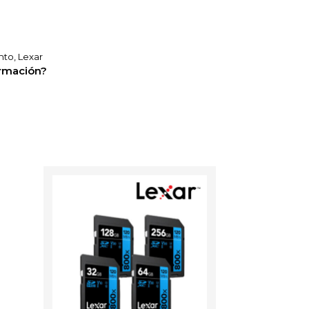
nto
,
Lexar
ormación?