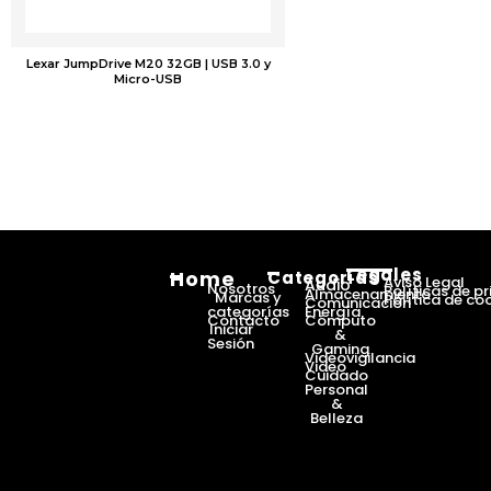
Lexar JumpDrive M20 32GB | USB 3.0 y
Micro-USB
Legales
Home
Categorías
Aviso Legal
Audio
Nosotros
Políticas de p
Almacenamiento
Marcas y
Política de co
Comunicación
categorías
Energía
Contacto
Cómputo
Iniciar
&
Sesión
Gaming
Videovigilancia
Video
Cuidado
Personal
&
Belleza