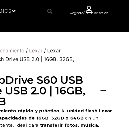
ANOS
Registro/Inicio de sesión
enamiento
/
Lexar
/ Lexar
h Drive USB 2.0 | 16GB, 32GB,
pDrive S60 USB
 USB 2.0 | 16GB,
B
iento rápido y práctico
, la
unidad flash Lexar
apacidades de 16GB, 32GB o 64GB
en un
tente. Ideal para
transferir fotos, música,